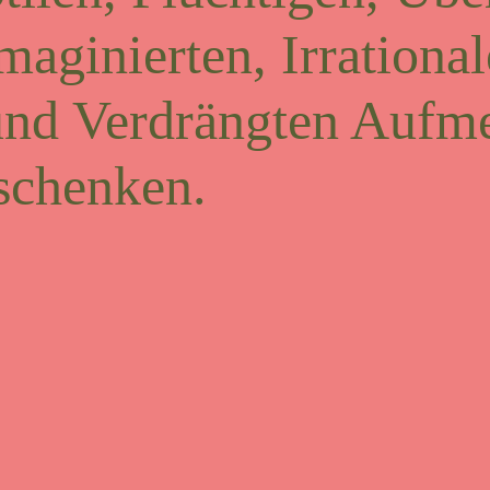
maginierten, Irrational
und Verdrängten Aufm
schenken.